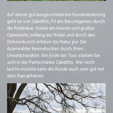
Auf dieser gut ausgeschilderten Rundwanderung
geht es von Zabeltitz, P2 am Barockgarten, durch
die Röderaue. Vorbei am kleinen und großen
Gabelwehr, entlang der Röder und durch den
Ochsenbusch erleben Sie Natur pur. Die
Auenwälder beeindrucken durch Ihren
Urwaldcharakter. Am Ende der Tour stärken Sie
sich in der
Parkschänke Zabeltitz
. Wer nicht
laufen möchte kann die Runde auch sehr gut mit
dem Rad abfahren.