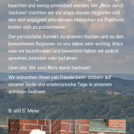
beachtet und wenig umworben werden. Mit „Aktiv durch
Sachsen“ möchten wir vor allem diesen Regionen und
den dort engagiert arbeitenden Menschen ein Plattform
bieten sich zu präsentieren.
Der persönliche Kontakt zu unseren Kunden und zu den
beworbenen Regionen ist uns dabei sehr wichtig. Alles
was wir beschreiben und bewerben haben wir selbst
gesehen, betreten oder befahren.
Über uns: Wir sind Aktiv durch Sachsen!
Wir wünschen Ihnen viel Freude beim stöbern auf
unserer Seite und erlebnisreiche Tage in unserem
schönen Sachsen.
B. und S. Meier