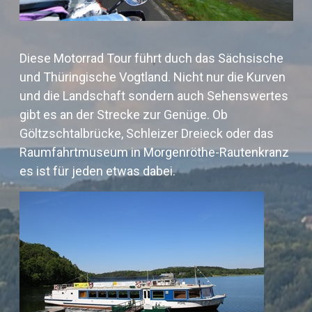
Diese Motorrad Tour führt duch das Sächsische
und Thüringische Vogtland. Nicht nur die Kurven
und die Landschaft sondern auch Sehenswertes
gibt es an der Strecke zur Genüge. Ob
Göltzschtalbrücke, Schleizer Dreieck oder das
Raumfahrtmuseum in Morgenröthe-Rautenkranz
es ist für jeden etwas dabei.