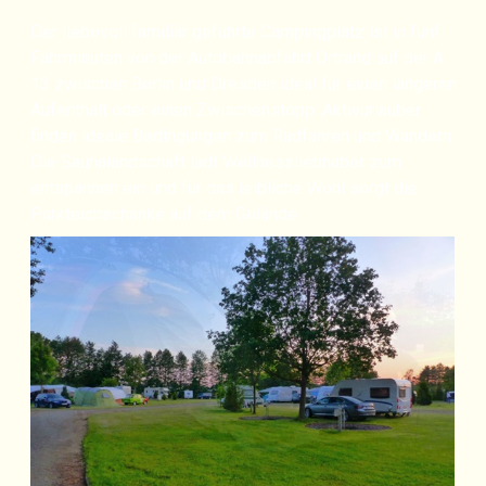
​Der liebevoll familiär geführte Campingplatz ist in fünf
Fahrminuten von der Autobahnabfahrt Ortrand auf der A
13 zwischen Berlin und Dresden ideal für einen längeren
Aufenthalt oder einen Zwischenstopp. Aktivurlauber
finden ideale Bedingungen zum Radfahren und Wandern.
Die Saunalandschaft lädt Wellnessliebhaber zum
entspannen ein und für das leibliche Wohl sorgt die
Parkteichschänke
auf dem Gelände.