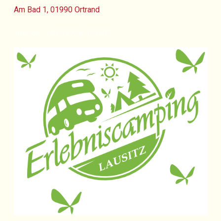
Am Bad 1, 01990 Ortrand
Telefon:
+49 35755 553509