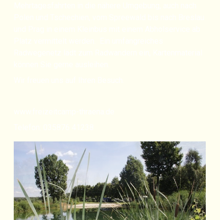
Mehrtagesfahrten in die nähere Umgebung, auch nach
Polen und Tschechien, vom Spreewald bis nach Breslau
und Prag in einem Kleinbus mit einem Abholservice ab
Platz vermittelt werden. Ein umfangreiches
Radwegenetz lädt zum Radwandern ein, Kartenmaterial
können Sie gerne ausleihen.
Wir freuen uns auf Ihren Besuch.
www.freizeitcamp-thraena.de
Telefon: 035876 41238