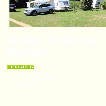
Camping - Urlaub in der
Oberlausitz
OBERLAUSITZ
Freizeit- und Campingpark Thräna
Erlebniscamping Lausitz