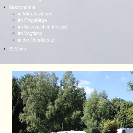
Gastronomie
in Mittelsachsen
im Erzgebirge
im Sächsischen Elbland
im Vogtland
in der Oberlausitz
☰ Menü