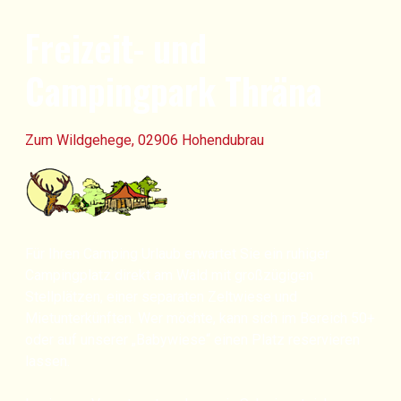
Freizeit- und
Campingpark Thräna
Zum Wildgehege, 02906 Hohendubrau
Für Ihren Camping Urlaub erwartet Sie ein ruhiger
Campingplatz direkt am Wald mit großzügigen
Stellplätzen, einer separaten Zeltwiese und
Mietunterkünften. Wer möchte, kann sich im Bereich 50+
oder auf unserer „Babywiese“ einen Platz reservieren
lassen.