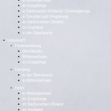
in Mittelsachsen
im Erzgebirge
in Sächsische Schweiz/ Osterzgebirge
in Dresden und Umgebung
im Sächsischen Elbland
im Vogtland
in der Oberlausitz
Unterkunft
Ferienwohnung
Oberlausitz
Mittelsachsen
im Erzgebirge
Camping
in der Oberlausitz
in Mittelsachsen
Hotel
in Mittelsachsen
im Erzgebirge
im Sächsischen Elbland
im Vogtland