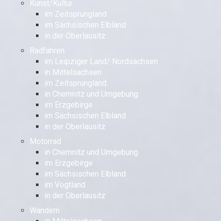
Kunst/Kultur
im Zeitsprungland
im Sächsischen Elbland
in der Oberlausitz
Radfahren
im Leipziger Land/ Nordsachsen
in Mittelsachsen
im Zeitsprungland
in Chemnitz und Umgebung
im Erzgebirge
im Sächsischen Elbland
in der Oberlausitz
Motorrad
in Chemnitz und Umgebung
im Erzgebirge
im Sächsischen Elbland
im Vogtland
in der Oberlausitz
Wandern